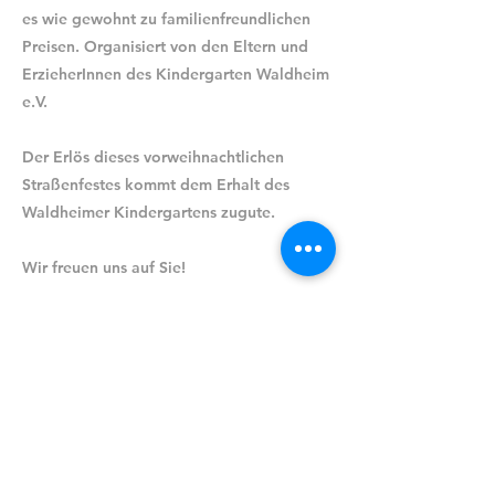
es wie gewohnt zu familienfreundlichen
Preisen. Organisiert von den Eltern und
ErzieherInnen des Kindergarten Waldheim
e.V.
Der Erlös dieses vorweihnachtlichen
Straßenfestes kommt dem Erhalt des
Waldheimer Kindergartens zugute.
Wir freuen uns auf Sie!
Zurück
Weiter
Ev.-luth. Timotheus-Gemeinde
Hannover Waldhausen und
Waldheim