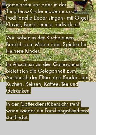
gemeinsam vor oder in der
Timotheus-Kirche moderne und
traditionelle Lieder singen - mit Orgel,
Klavier, Band - immer individuell!
Wir haben in der Kirche einen
Bereich zum Malen oder Spielen für
kleinere Kinder.
Im Anschluss an den Gottesdienst
bietet sich die Gelegenheit zum
Austausch der Eltern und Kinder - bei
Kuchen, Keksen, Kaffee, Tee und
Getränken.
In der
Gottesdienstübersicht
steht,
wann wieder ein Familiengottesdienst
stattfindet.