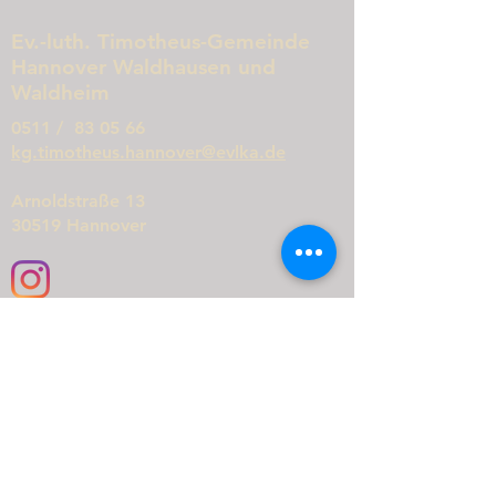
Ev.-luth. Timotheus-Gemeinde
Hannover Waldhausen und
Waldheim
0511 / 83 05 66
kg.timotheus.hannover@evlka.de
Arnoldstraße 13
30519 Hannover
Schreiben Sie uns