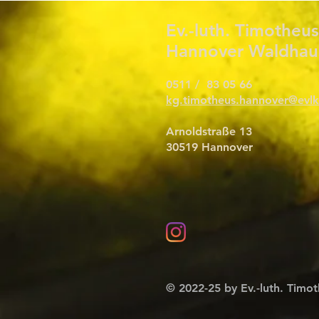
Ev.-luth. Timothe
Hannover Waldhau
0511 / 83 05 66
kg.timotheus.hannover@evlk
Arnoldstraße 13
30519 Hannover
© 2022-25 by Ev.-luth. Tim