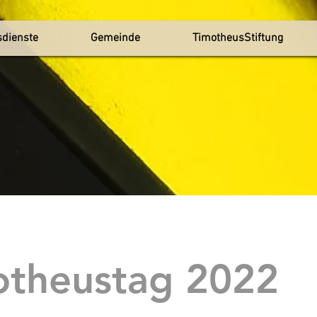
sdienste
Gemeinde
TimotheusStiftung
otheustag 2022