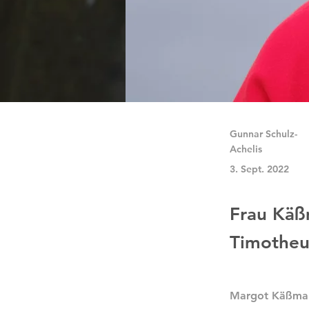
Gunnar Schulz-
Achelis
3. Sept. 2022
Frau Käß
Timotheu
Margot Käßmann