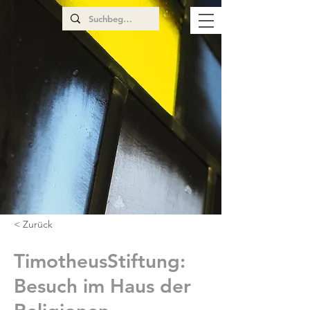
< Zurück
TimotheusStiftung:
Besuch im Haus der