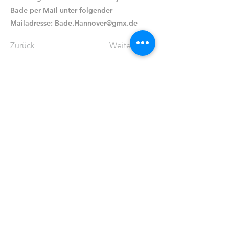
Bade per Mail unter folgender
Mailadresse:
Bade.Hannover@gmx.de
Zurück
Weiter
Ev.-luth. Timotheus-Gemeinde
Hannover Waldhausen und
Waldheim
0511 / 83 05 66
kg.timotheus.hannover@evlka.de
Arnoldstraße 13
30519 Hannover
Schreiben Sie uns