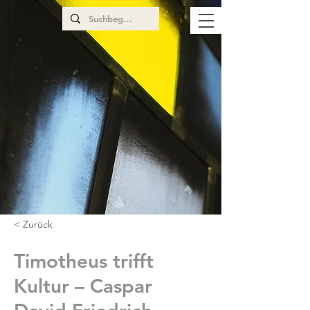
< Zurück
Timotheus trifft
Kultur – Caspar