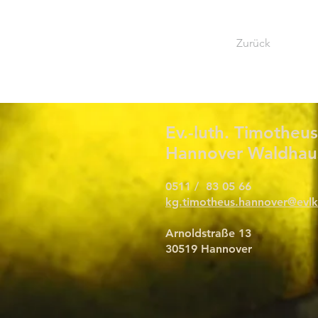
Zurück
Ev.-luth. Timothe
Hannover Waldhau
0511 / 83 05 66
kg.timotheus.hannover@evlk
Arnoldstraße 13
30519 Hannover