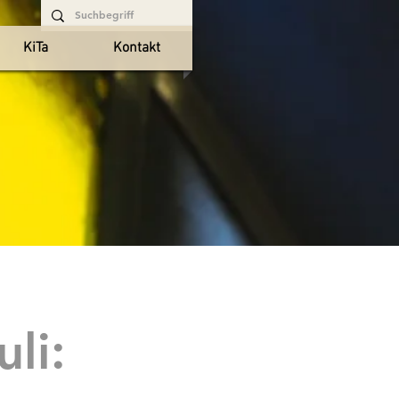
KiTa
Kontakt
li: