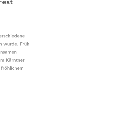
Fest
verschiedene
ön wurde. Früh
einsamen
em Kärntner
 fröhlichem