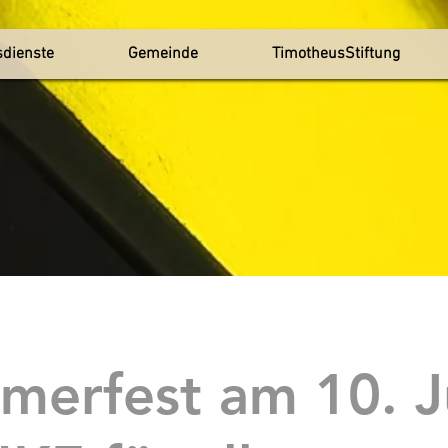
sdienste
Gemeinde
TimotheusStiftung
erfest am 10. Ju