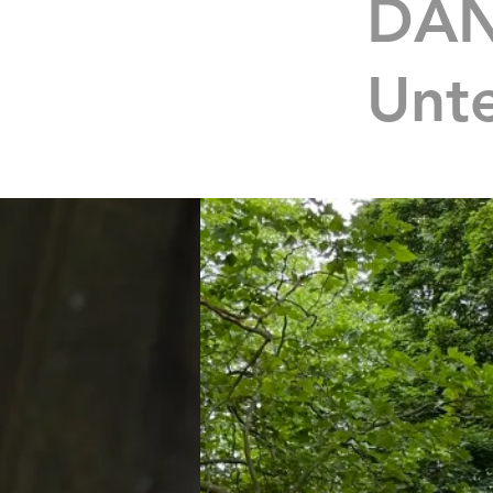
DANK
Unte