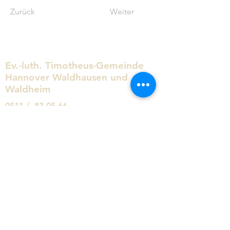
Zurück
Weiter
Ev.-luth. Timotheus-Gemeinde
Hannover Waldhausen und
Waldheim
0511 / 83 05 66
kg.timotheus.hannover@evlka.de
Arnoldstraße 13
30519 Hannover
Schreiben Sie uns