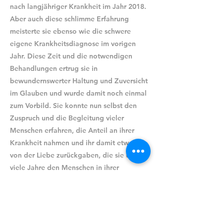
nach langjähriger Krankheit im Jahr 2018.
Aber auch diese schlimme Erfahrung
meisterte sie ebenso wie die schwere
eigene Krankheitsdiagnose im vorigen
Jahr. Diese Zeit und die notwendigen
Behandlungen ertrug sie in
bewundernswerter Haltung und Zuversicht
im Glauben und wurde damit noch einmal
zum Vorbild. Sie konnte nun selbst den
Zuspruch und die Begleitung vieler
Menschen erfahren, die Anteil an ihrer
Krankheit nahmen und ihr damit etwas
von der Liebe zurückgaben, die sie über
viele Jahre den Menschen in ihrer
Umgebung gegeben hat. Und so war es
folgerichtig, dass wir am 25. Mai 2023,
dem Geburtstag ihres verstorbenen
Ehemannes Karl-Heinz, in „ihrer“ gut