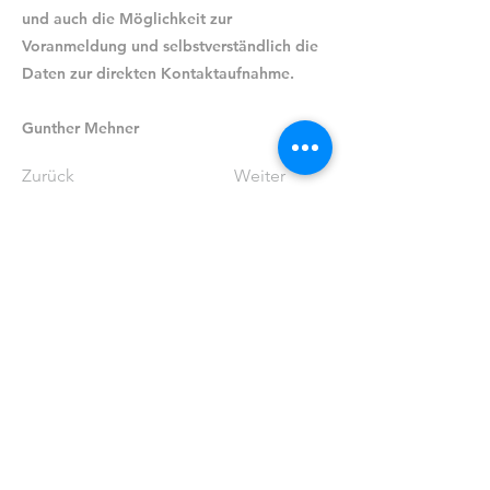
und auch die Möglichkeit zur
Voranmeldung und selbstverständlich die
Daten zur direkten Kontaktaufnahme.
Gunther Mehner
Zurück
Weiter
Ev.-luth. Timotheus-Gemeinde
Hannover Waldhausen und
Waldheim
0511 / 83 05 66
kg.timotheus.hannover@evlka.de
Arnoldstraße 13
30519 Hannover