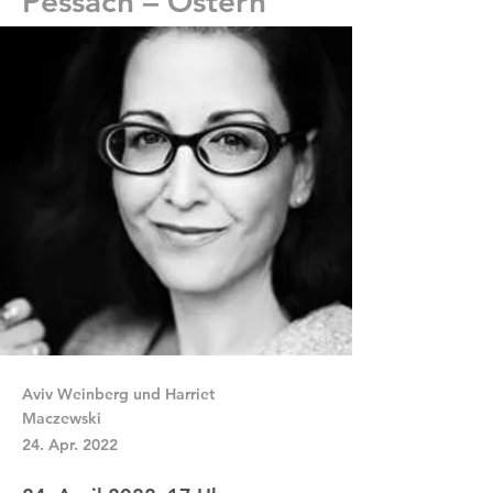
Pessach – Ostern
Aviv Weinberg und Harriet
Maczewski
24. Apr. 2022