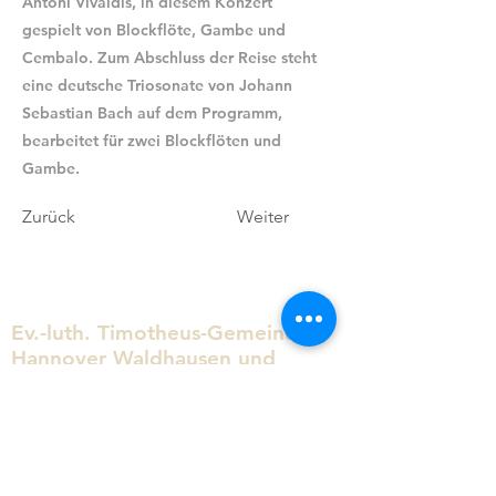
Antoni Vivaldis, in diesem Konzert
gespielt von Blockflöte, Gambe und
Cembalo. Zum Abschluss der Reise steht
eine deutsche Triosonate von Johann
Sebastian Bach auf dem Programm,
bearbeitet für zwei Blockflöten und
Gambe.
Zurück
Weiter
Ev.-luth. Timotheus-Gemeinde
Hannover Waldhausen und
Waldheim
0511 / 83 05 66
kg.timotheus.hannover@evlka.de
Arnoldstraße 13