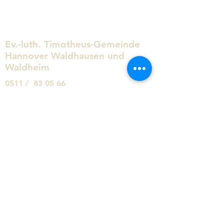
Ev.-luth. Timotheus-Gemeinde
Hannover Waldhausen und
Waldheim
0511 / 83 05 66
kg.timotheus.hannover@evlka.de
Arnoldstraße 13
30519 Hannover
Schreiben Sie uns