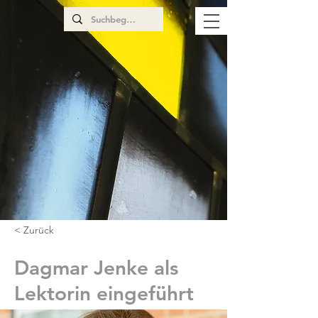
< Zurück
Dagmar Jenke als
Lektorin eingeführt