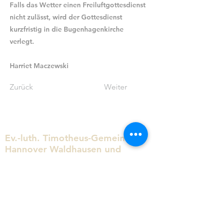
Falls das Wetter einen Freiluftgottesdienst
nicht zulässt, wird der Gottesdienst
kurzfristig in die Bugenhagenkirche
verlegt.
Harriet Maczewski
Zurück
Weiter
Ev.-luth. Timotheus-Gemeinde
Hannover Waldhausen und
Waldheim
0511 / 83 05 66
kg.timotheus.hannover@evlka.de
Arnoldstraße 13