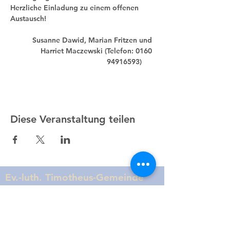
Herzliche Einladung zu einem offenen 
Austausch!
Susanne Dawid, Marian Fritzen und 
Harriet Maczewski (Telefon: 0160 
94916593)      
Diese Veranstaltung teilen
Ev.-luth. Timotheus-Gemeinde
Hannover Waldhausen und
Waldheim
0511 / 83 05 66
kg.timotheus.hannover@evlka.de