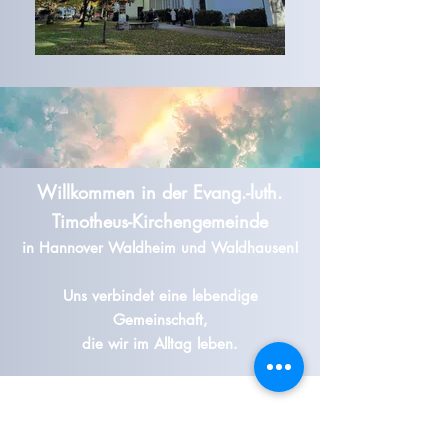
Willkommen in der Evang.-luth.
Timotheus-Kirchengemeinde
in Hannover Waldheim und Waldhausen!
Uns verbindet eine lebendige
Gemeinschaft,
die wir im Alltag leben.