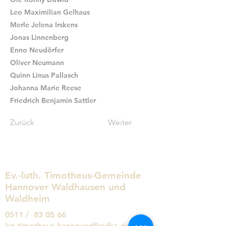
Leo Maximilian Gelhaus
Merle Jelena Irskens
Jonas Linnenberg
Enno Neudörfer
Oliver Neumann
Quinn Linus Pallasch
Johanna Marie Reese
Friedrich Benjamin Sattler
Zurück
Weiter
Ev.-luth. Timotheus-Gemeinde
Hannover Waldhausen und
Waldheim
0511 / 83 05 66
kg.timotheus.hannover@evlka.de